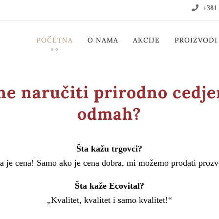
+381 
POČETNA
O NAMA
AKCIJE
PROIZVODI
ne naručiti prirodno cedje
odmah?
Šta kažu trgovci?
a je cena! Samo ako je cena dobra, mi možemo prodati proz
Šta kaže Ecovital?
„Kvalitet, kvalitet i samo kvalitet!“