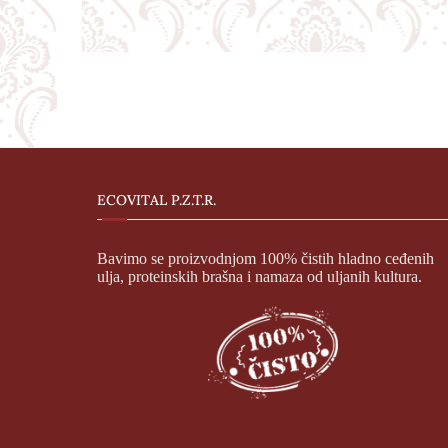
ECOVITAL P.Z.T.R.
Bavimo se proizvodnjom 100% čistih hladno ceđenih
ulja, proteinskih brašna i namaza od uljanih kultura.