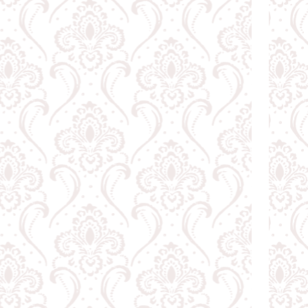
1,474.20 RSD.
D.