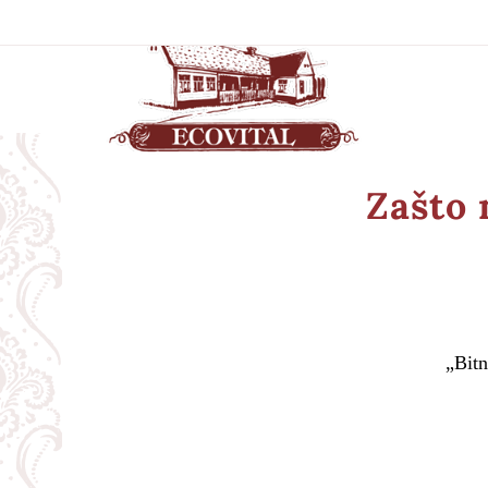
Zašto 
„Bitn