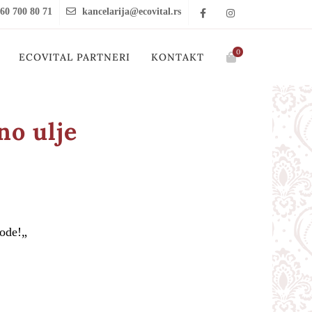
60 700 80 71
kancelarija@ecovital.rs
0
ECOVITAL PARTNERI
KONTAKT
no ulje
vode!„