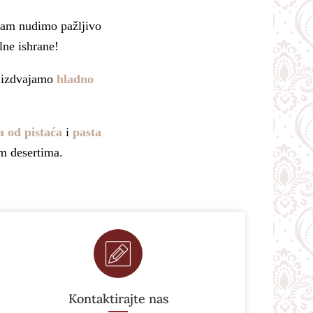
 vam nudimo pažljivo
lne ishrane!
o izdvajamo
hladno
a od pistaća
i
pasta
im desertima.
Kontaktirajte nas