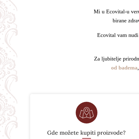
Mi u Ecovital-u ver
birane zdra
Ecovital vam nudi
Za ljubitelje prirod
od badema
Gde možete kupiti proizvode?