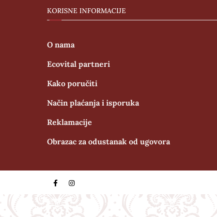
KORISNE INFORMACIJE
O nama
Ecovital partneri
Kako poručiti
Način plaćanja i isporuka
Reklamacije
Obrazac za odustanak od ugovora