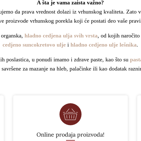
A šta je vama zaista važno?
ujemo da prava vrednost dolazi iz vrhunskog kvaliteta. Zato
ve proizvode vrhunskog porekla koji će postati deo vaše pravi
 organska,
hladno cedjena ulja svih vrsta
, od kojih naročit
cedjeno suncokretovo ulje
i
hladno cedjeno ulje lešnika
.
nih poslastica, u ponudi imamo i zdrave paste, kao što su
past
, savršene za mazanje na hleb, palačinke ili kao dodatak razn
Online prodaja proizvoda!