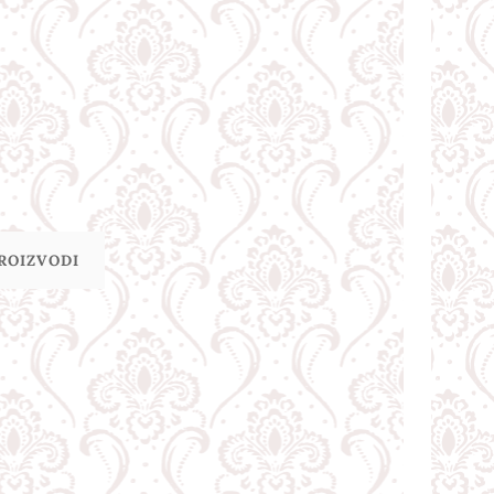
PROIZVODI
Akcijski paket + poklon
Trenutna
D
1,868.00
RSD
cena
je: