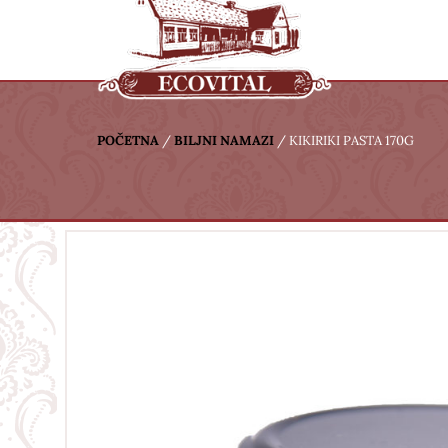
POČETNA
/
BILJNI NAMAZI
/
KIKIRIKI PASTA 170G