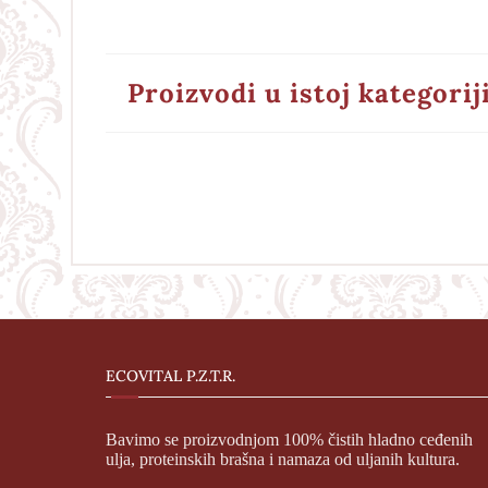
Proizvodi u istoj kategorij
ECOVITAL P.Z.T.R.
Bavimo se proizvodnjom 100% čistih hladno ceđenih
ulja, proteinskih brašna i namaza od uljanih kultura.