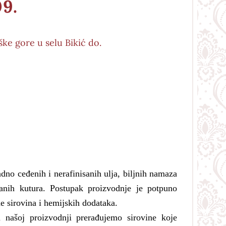
9.
ke gore u selu Bikić do.
no ceđenih i nerafinisanih ulja, biljnih namaza
janih kutura. Postupak proizvodnje je potpuno
e sirovina i hemijskih dodataka.
našoj proizvodnji prerađujemo sirovine koje