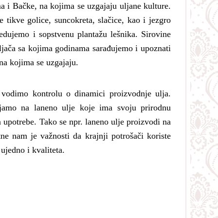
a i Bačke, na kojima se uzgajaju uljane kulture.
 tikve golice, suncokreta, slačice, kao i jezgro
osedujemo i sopstvenu plantažu lešnika. Sirovine
ljača sa kojima godinama sarađujemo i upoznati
a kojima se uzgajaju.
 vodimo kontrolu o dinamici proizvodnje ulja.
jamo na laneno ulje koje ima svoju prirodnu
a upotrebe. Tako se npr. laneno ulje proizvodi na
e nam je važnosti da krajnji potrošači koriste
ujedno i kvaliteta.