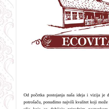
Od početka postojanja naša ideja i vizija je 
potrošaču, ponudimo najviši kvalitet koji može 