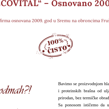
ECOVITAL“ – Osnovano 200
 firma osnovana 2009. god u Sremu na obroncima Fruš
Bavimo se proizvodnjom hlad
i proteinskih brašna od ul
prirodan, bez termičke obrad
Sa ponosom ističemo da u 