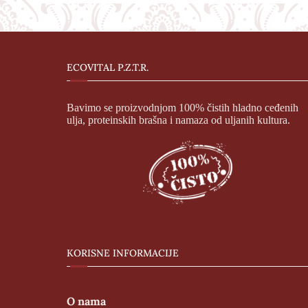
ECOVITAL P.Z.T.R.
Bavimo se proizvodnjom 100% čistih hladno ceđenih
ulja, proteinskih brašna i namaza od uljanih kultura.
KORISNE INFORMACIJE
O nama