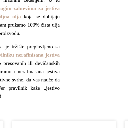
m, hladnim ceđenjem. U tu
rugim zahtevima za jestiva
ljna ulja
koja se dobijaju
 vam pružamo 100% čista ulja
proizvodu.
a je tržište preplavljeno sa
ilniku nerafinisana jestiva
presovanih ili devičanskih
iramo i nerafinasana jestiva
tivne svrhe, da vas nauče da
er pravilnik kaže „jestivo
!