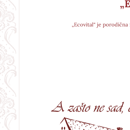
„
„Ecovital“ je porodična