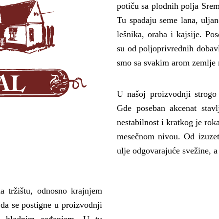
potiču sa plodnih polja Srem
Tu spadaju seme lana, uljane
lešnika, oraha i kajsije. P
su od poljoprivrednih dobav
smo sa svakim arom zemlje n
U našoj proizvodnji strogo
Gde poseban akcenat stavl
nestabilnost i kratkog je rok
mesečnom nivou. Od izuzetn
ulje odgovarajuće svežine, a 
da tržištu, odnosno krajnjem
da se postigne u proizvodnji