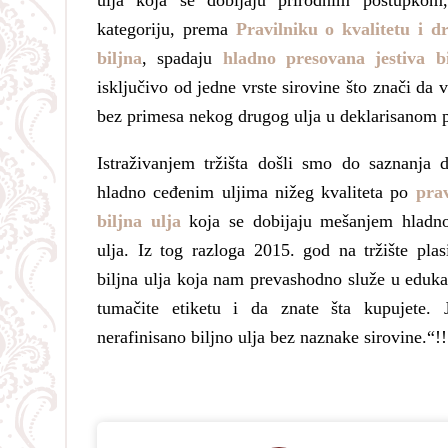
ulja koja se dobijaju prirodnim postupko
kategoriju, prema
Pravilniku o kvalitetu i d
biljna
, spadaju
hladno presovana jestiva bi
isključivo od jedne vrste sirovine što znači da
bez primesa nekog drugog ulja u deklarisanom 
Istraživanjem tržišta došli smo do saznanja d
hladno ceđenim uljima nižeg kvaliteta po
prav
biljna ulja
koja se dobijaju mešanjem hladno 
ulja. Iz tog razloga 2015. god na tržište plas
biljna ulja koja nam prevashodno služe u eduka
tumačite etiketu i da znate šta kupujete. J
nerafinisano biljno ulja bez naznake sirovine.“!!