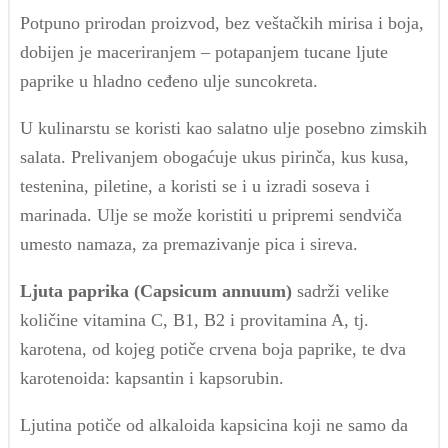
Potpuno prirodan proizvod, bez veštačkih mirisa i boja,
dobijen je maceriranjem – potapanjem tucane ljute
paprike u hladno ceđeno ulje suncokreta.
U kulinarstu se koristi kao salatno ulje posebno zimskih
salata. Prelivanjem obogaćuje ukus pirinča, kus kusa,
testenina, piletine, a koristi se i u izradi soseva i
marinada. Ulje se može koristiti u pripremi sendviča
umesto namaza, za premazivanje pica i sireva.
Ljuta paprika (Capsicum annuum)
sadrži velike
količine vitamina C, B1, B2 i provitamina A, tj.
karotena, od kojeg potiče crvena boja paprike, te dva
karotenoida: kapsantin i kapsorubin.
Ljutina potiče od alkaloida kapsicina koji ne samo da