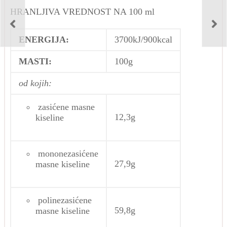
HRANLJIVA VREDNOST NA 100 ml
ENERGIJA:
3700kJ/900kcal
MASTI:
100g
od kojih:
zasićene masne
12,3g
kiseline
mononezasićene
27,9g
masne kiseline
polinezasićene
59,8g
masne kiseline